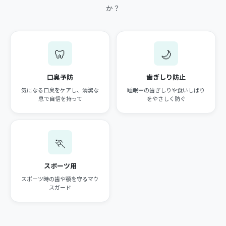
か？
🦷
🌙
口臭予防
歯ぎしり防止
気になる口臭をケアし、清潔な
睡眠中の歯ぎしりや食いしばり
息で自信を持って
をやさしく防ぐ
🏃
スポーツ用
スポーツ時の歯や顎を守るマウ
スガード