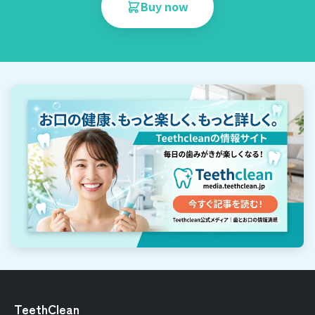
Buy now
TeethClean